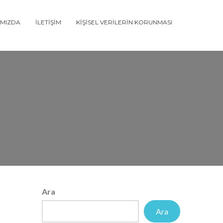
IMIZDA
İLETIŞIM
KIŞISEL VERILERIN KORUNMASI
Ara
Ara