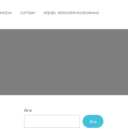
IMIZDA
İLETIŞIM
KIŞISEL VERILERIN KORUNMASI
Ara
Ara