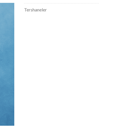
Tershaneler