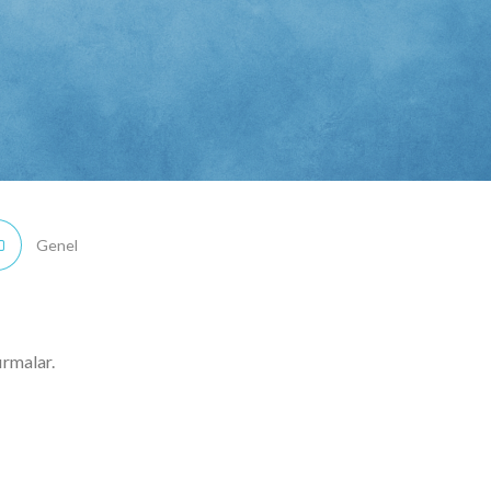
Genel
irmalar.