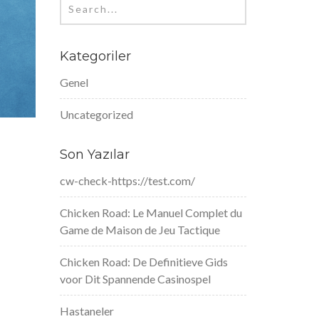
Kategoriler
Genel
Uncategorized
Son Yazılar
cw-check-https://test.com/
Chicken Road: Le Manuel Complet du
Game de Maison de Jeu Tactique
Chicken Road: De Definitieve Gids
voor Dit Spannende Casinospel
Hastaneler